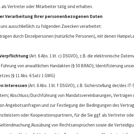
 als Vertreter oder Mitarbeiter tätig sind erhalten.
der Verarbeitung Ihrer personenbezogenen Daten
uns ausschließlich zu folgenden Zwecken verarbeitet:
trägen durch Einzelpersonen (natürliche Personen), mit denen HampeL
 Verpflichtung
(Art. 6 Abs. 1 lit. c) DSGVO), z.B. die elektronische Dat
r Führung von anwaltlichen Handakten (§ 50 BRAO); Identifizierung uns
es (§ 11 Abs. 6 Satz 1 GWG)
en Interessen
(Art. 6 Abs. 1 lit. f DSGVO), z.B. Sicherstellung der/des 
stern; Abschluss/Durchführung von Mandatsvereinbarungen, Verträgen
von Angebotsanfragen und zur Festlegung der Bedingungen des Vertrags
leistern oder Kooperationspartnern, für die Sie ggf. als Vertreter oder
 Geltendmachung/Ausübung von Rechtsansprüchen sowie die Verteidigu