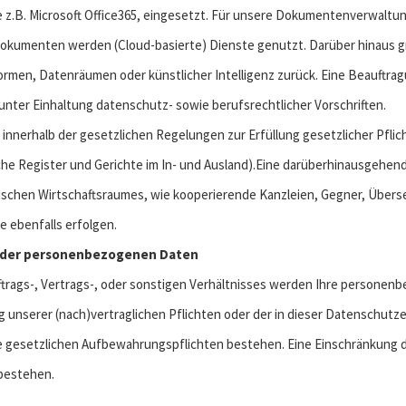
e z.B. Microsoft Office365, eingesetzt. Für unsere Dokumentenverwalt
okumenten werden (Cloud-basierte) Dienste genutzt. Darüber hinaus gr
ormen, Datenräumen oder künstlicher Intelligenz zurück. Eine Beauftrag
unter Einhaltung datenschutz- sowie berufsrechtlicher Vorschriften.
innerhalb der gesetzlichen Regelungen zur Erfüllung gesetzlicher Pfli
iche Register und Gerichte im In- und Ausland).Eine darüberhinausgehe
ischen Wirtschaftsraumes, wie kooperierende Kanzleien, Gegner, Übers
 ebenfalls erfolgen.
ng der personenbezogenen Daten
rags-, Vertrags-, oder sonstigen Verhältnisses werden Ihre personenb
g unserer (nach)vertraglichen Pflichten oder der in dieser Datenschut
ine gesetzlichen Aufbewahrungspflichten bestehen. Eine Einschränkung 
bestehen.