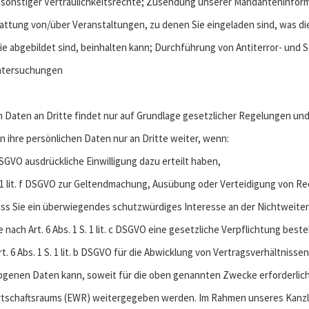
 sonstiger Vertraulichkeitsrechte; Zusendung unserer Mandanteninfor
tung von/über Veranstaltungen, zu denen Sie eingeladen sind, was die
Sie abgebildet sind, beinhalten kann; Durchführung von Antiterror- und
Untersuchungen
n Daten an Dritte findet nur auf Grundlage gesetzlicher Regelungen un
 ihre persönlichen Daten nur an Dritte weiter, wenn:
. a DSGVO ausdrückliche Einwilligung dazu erteilt haben,
 S. 1 lit. f DSGVO zur Geltendmachung, Ausübung oder Verteidigung von R
ss Sie ein überwiegendes schutzwürdiges Interesse an der Nichtweiter
be nach Art. 6 Abs. 1 S. 1 lit. c DSGVO eine gesetzliche Verpflichtung best
rt. 6 Abs. 1 S. 1 lit. b DSGVO für die Abwicklung von Vertragsverhältnissen 
genen Daten kann, soweit für die oben genannten Zwecke erforderlich,
rtschaftsraums (EWR) weitergegeben werden. Im Rahmen unseres Kanzle