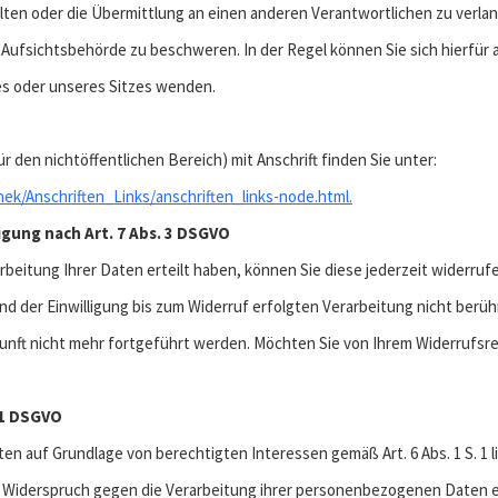
ten oder die Übermittlung an einen anderen Verantwortlichen zu verla
r Aufsichtsbehörde zu beschweren. In der Regel können Sie sich hierfür 
es oder unseres Sitzes wenden.
r den nichtöffentlichen Bereich) mit Anschrift finden Sie unter:
ek/Anschriften_Links/anschriften_links-node.html.
ligung nach Art. 7 Abs. 3 DSGVO
arbeitung Ihrer Daten erteilt haben, können Sie diese jederzeit widerruf
nd der Einwilligung bis zum Widerruf erfolgten Verarbeitung nicht berüh
kunft nicht mehr fortgeführt werden. Möchten Sie von Ihrem Widerrufs
21 DSGVO
n auf Grundlage von berechtigten Interessen gemäß Art. 6 Abs. 1 S. 1 l
O Widerspruch gegen die Verarbeitung ihrer personenbezogenen Daten e