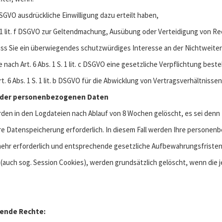
. a DSGVO ausdrückliche Einwilligung dazu erteilt haben,
 S. 1 lit. f DSGVO zur Geltendmachung, Ausübung oder Verteidigung von R
ss Sie ein überwiegendes schutzwürdiges Interesse an der Nichtweiter
be nach Art. 6 Abs. 1 S. 1 lit. c DSGVO eine gesetzliche Verpflichtung best
rt. 6 Abs. 1 S. 1 lit. b DSGVO für die Abwicklung von Vertragsverhältnissen 
ng der personenbezogenen Daten
n in den Logdateien nach Ablauf von 8 Wochen gelöscht, es sei denn 
re Datenspeicherung erforderlich. In diesem Fall werden Ihre personen
ehr erforderlich und entsprechende gesetzliche Aufbewahrungsfristen 
(auch sog. Session Cookies), werden grundsätzlich gelöscht, wenn die j
lgende Rechte: