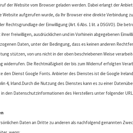
fruf der Website vom Browser geladen werden. Dabei erlangt der Anbie
re Website aufgerufen wurde, da Ihr Browser eine direkte Verbindung zu
r Rechtsgrundlage der Einwilligung (Art. 6 Abs. 1 lit. a DSGVO). Die bet
hrer freiwilligen, ausdrücklichen und im Vorhinein abgegebenen Einwil
zogenen Daten, unter der Bedingung, dass es keinen anderen Rechtfert
itung stützen, von uns nicht in der oben beschriebenen Weise verarbei
ng widerrufen. Die Rechtmäßigkeit der bis zum Widerruf erfolgten Vera
 den Dienst Google Fonts. Anbieter des Dienstes ist die Google Ireland
in 4, Irland.Durch die Nutzung des Dienstes kann es zu einer Datenüber
in den Datenschutzinformationen des Herstellers unter folgender URL 
en
rsönlichen Daten an Dritte zu anderen als nachfolgend genannten Zwecke
iter, wenn: